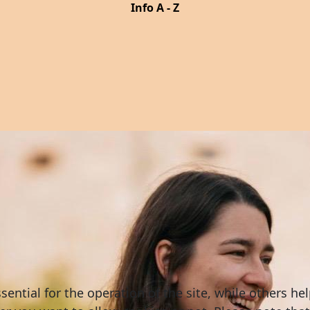
Info A - Z
ntial for the operation of the site, while others hel